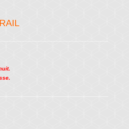
RAIL
nuit.
esse.