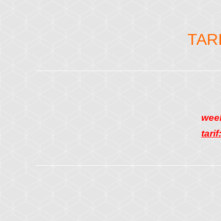
TAR
week
tarif